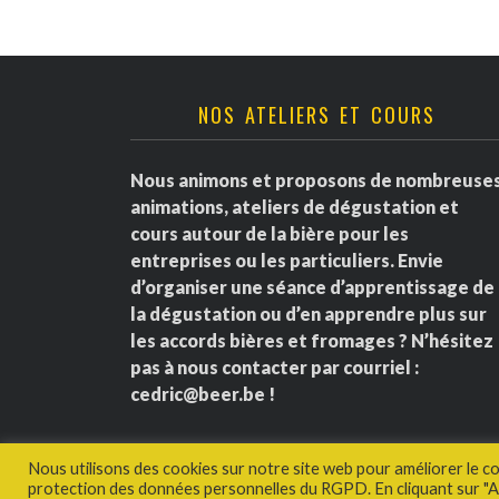
NOS ATELIERS ET COURS
Nous animons et proposons de nombreuse
animations, ateliers de dégustation et
cours autour de la bière pour les
entreprises ou les particuliers. Envie
d’organiser une séance d’apprentissage de
la dégustation ou d’en apprendre plus sur
les accords bières et fromages ? N’hésitez
pas à nous contacter par courriel :
cedric@beer.be
!
Nous utilisons des cookies sur notre site web pour améliorer le c
protection des données personnelles du RGPD. En cliquant sur "Ac