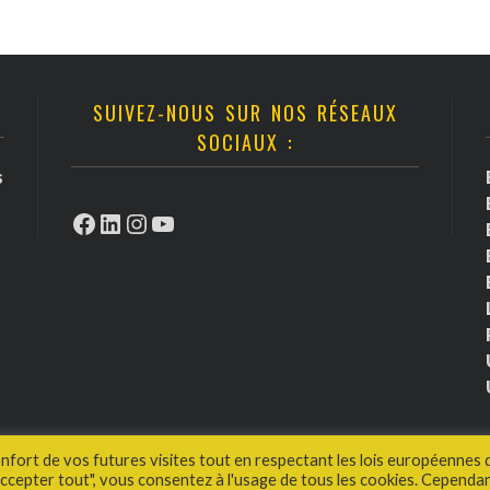
SUIVEZ-NOUS SUR NOS RÉSEAUX
SOCIAUX :
s
Facebook
LinkedIn
Instagram
YouTube
onfort de vos futures visites tout en respectant les lois européennes 
cepter tout", vous consentez à l'usage de tous les cookies. Cependan