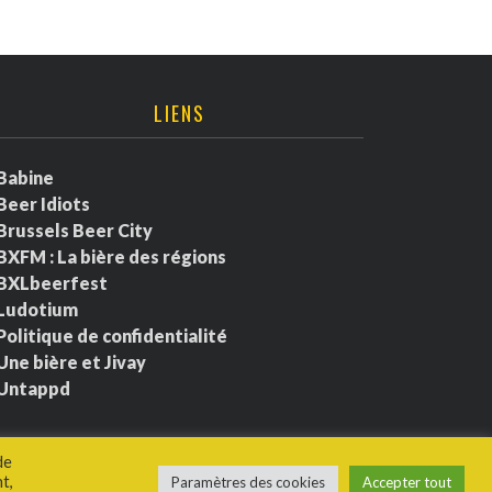
LIENS
Babine
Beer Idiots
Brussels Beer City
BXFM : La bière des régions
BXLbeerfest
Ludotium
Politique de confidentialité
Une bière et Jivay
Untappd
de
t,
Paramètres des cookies
Accepter tout