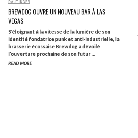
DAUTINGER
BREWDOG OUVRE UN NOUVEAU BAR À LAS
AGALMA PADAW0NE
VEGAS
JEREMY KUPROWSKI
S'éloignant à la vitesse de la lumière de son
FLORENCE CONSTANTIN
identité fondatrice punk et anti-industrielle, la
brasserie écossaise Brewdog a dévoilé
l'ouverture prochaine de son futur ...
READ MORE