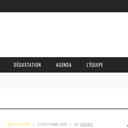
DÉGUSTATION
AGENDA
L'ÉQUIPE
CÉDRIC DAUTINGER
DAVID BLOCTEUR
ALAIN DE BOUVÈRE
ACTUALITÉS
17 OCTOBRE 2022
BY
CÉDRIC
HÉLÈNE SPITAELS