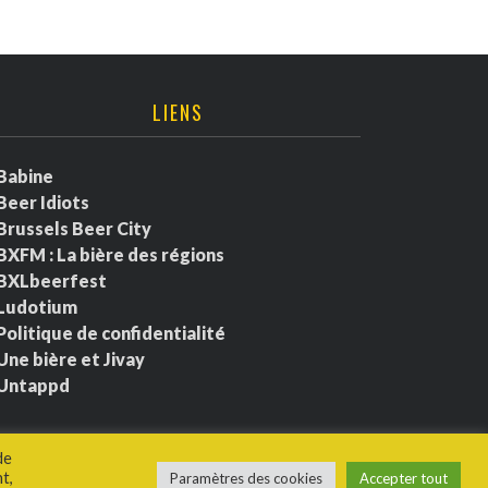
LIENS
Babine
Beer Idiots
Brussels Beer City
BXFM : La bière des régions
BXLbeerfest
Ludotium
Politique de confidentialité
Une bière et Jivay
Untappd
de
t,
Paramètres des cookies
Accepter tout