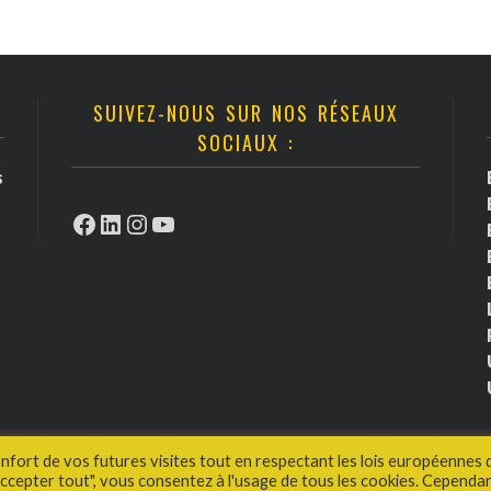
SUIVEZ-NOUS SUR NOS RÉSEAUX
SOCIAUX :
s
Facebook
LinkedIn
Instagram
YouTube
onfort de vos futures visites tout en respectant les lois européennes 
cepter tout", vous consentez à l'usage de tous les cookies. Cependan