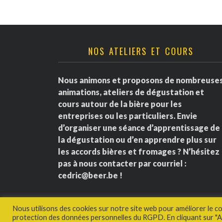
NOS ATELIERS ET COURS
Nous animons et proposons de nombreuse
animations, ateliers de dégustation et
cours autour de la bière pour les
entreprises ou les particuliers. Envie
d’organiser une séance d’apprentissage de
la dégustation ou d’en apprendre plus sur
les accords bières et fromages ? N’hésitez
pas à nous contacter par courriel :
cedric@beer.be
!
Nous utilisons des cookies sur notre site web pour améliorer le c
protection des données personnelles du RGPD. En cliquant sur "Ac