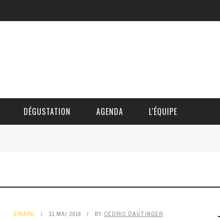
DÉGUSTATION
AGENDA
L'ÉQUIPE
CÉDRIC DAUTINGER
DAVID BLOCTEUR
ALAIN DE BOUVÈRE
SIKARU
31 MAI 2016
BY
CÉDRIC DAUTINGER
HÉLÈNE SPITAELS