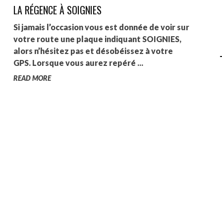
LA RÉGENCE À SOIGNIES
AGALMA PADAW0NE
Si jamais l’occasion vous est donnée de voir sur
JEREMY KUPROWSKI
votre route une plaque indiquant SOIGNIES,
alors n’hésitez pas et désobéissez à votre
FLORENCE CONSTANTIN
GPS. Lorsque vous aurez repéré ...
READ MORE