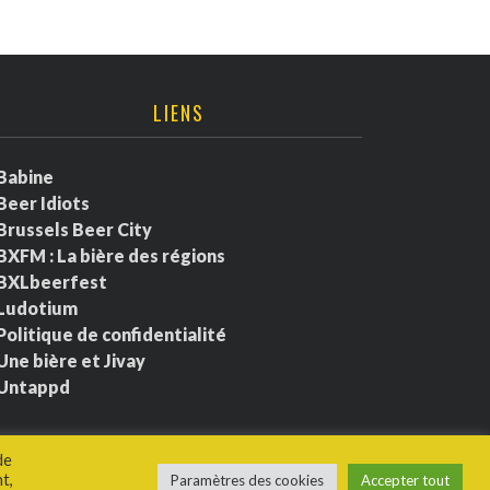
LIENS
Babine
Beer Idiots
Brussels Beer City
BXFM : La bière des régions
BXLbeerfest
Ludotium
Politique de confidentialité
Une bière et Jivay
Untappd
de
t,
Paramètres des cookies
Accepter tout