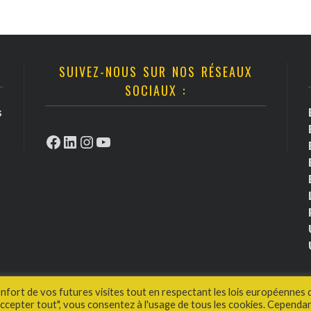
SUIVEZ-NOUS SUR NOS RÉSEAUX
SOCIAUX :
s
Facebook
LinkedIn
Instagram
YouTube
onfort de vos futures visites tout en respectant les lois européennes 
cepter tout", vous consentez à l'usage de tous les cookies. Cependan