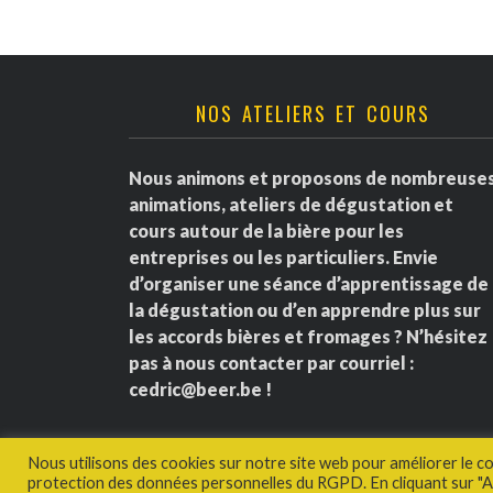
NOS ATELIERS ET COURS
Nous animons et proposons de nombreuse
animations, ateliers de dégustation et
cours autour de la bière pour les
entreprises ou les particuliers. Envie
d’organiser une séance d’apprentissage de
la dégustation ou d’en apprendre plus sur
les accords bières et fromages ? N’hésitez
pas à nous contacter par courriel :
cedric@beer.be
!
Nous utilisons des cookies sur notre site web pour améliorer le c
protection des données personnelles du RGPD. En cliquant sur "Ac