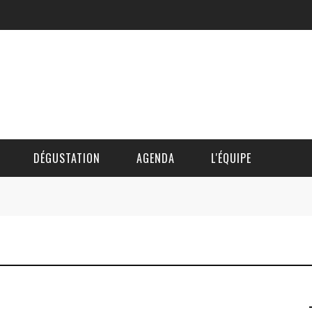
DÉGUSTATION
AGENDA
L'ÉQUIPE
CÉDRIC DAUTINGER
DAVID BLOCTEUR
ALAIN DE BOUVÈRE
HÉLÈNE SPITAELS