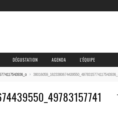
DÉGUSTATION
AGENDA
L'ÉQUIPE
5774117543936_o
›
38016059_1623380674439550_4978315774117543936_
CÉDRIC DAUTINGER
74439550_49783157741
DAVID BLOCTEUR
ALAIN DE BOUVÈRE
HÉLÈNE SPITAELS