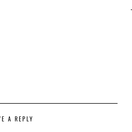
AGALMA PADAW0NE
JEREMY KUPROWSKI
FLORENCE CONSTANTIN
VE A REPLY