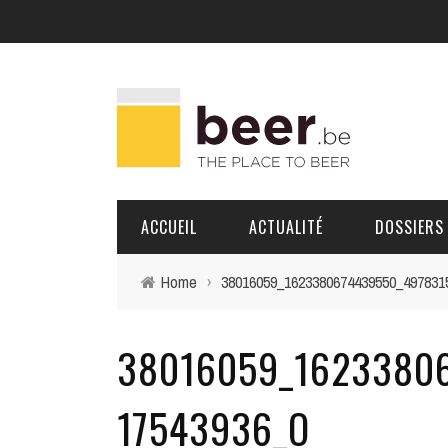
ACCUEIL
ACTUALITÉ
DOSSIERS
Home
›
38016059_1623380674439550_497831
BRASSERIES
38016059_16233806
PORTRAITS
17543936_O