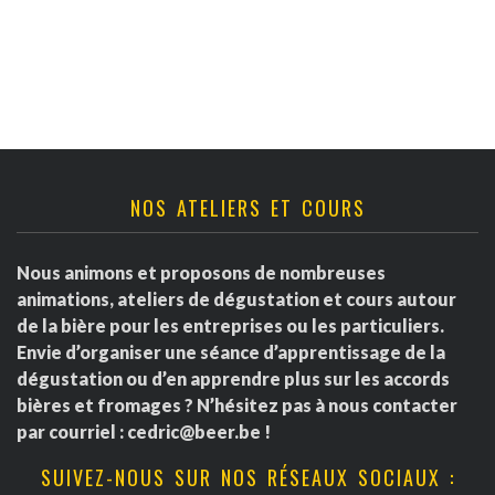
v
t
r
u
n
d
e
a
s
e
É
v
É
v
NOS ATELIERS ET COURS
i
v
è
g
è
Nous animons et proposons de nombreuses
n
animations, ateliers de dégustation et cours autour
a
e
n
de la bière pour les entreprises ou les particuliers.
Envie d’organiser une séance d’apprentissage de la
m
t
e
dégustation ou d’en apprendre plus sur les accords
e
bières et fromages ? N’hésitez pas à nous contacter
i
m
par courriel :
cedric@beer.be
!
n
o
e
SUIVEZ-NOUS SUR NOS RÉSEAUX SOCIAUX :
t