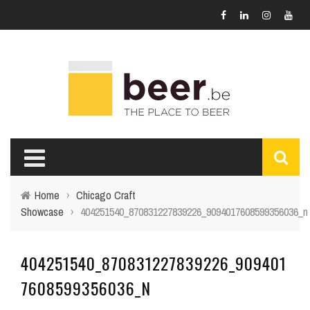
Home
›
Chicago Craft
Showcase
›
404251540_870831227839226_9094017608599356036_n
404251540_870831227839226_909401
7608599356036_N