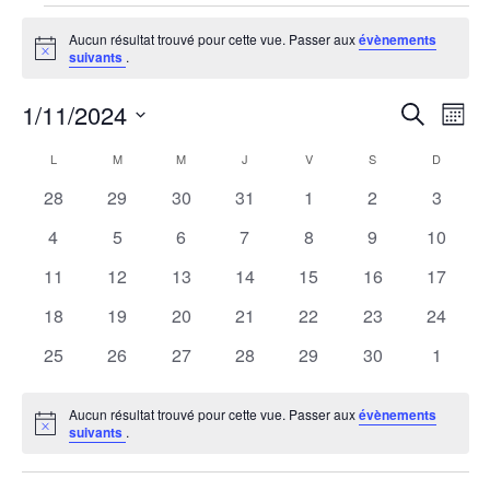
Évènements
Aucun résultat trouvé pour cette vue. Passer aux
évènements
Notice
suivants
.
1/11/2024
R
N
Recherche
Mois
Sélectionnez
a
e
C
L
M
M
J
V
S
D
une
LUNDI
MARDI
MERCREDI
JEUDI
VENDREDI
SAMEDI
DIMANCH
v
0
0
0
0
0
0
0
28
29
30
31
1
2
3
date.
c
a
évènements
évènements
évènements
évènements
évènements
évènements
évènem
i
0
0
0
0
0
0
0
4
5
6
7
8
9
10
h
l
évènements
évènements
évènements
évènements
évènements
évènements
évènem
g
0
0
0
0
0
0
0
11
12
13
14
15
16
17
évènements
évènements
évènements
évènements
évènements
évènements
évènem
e
a
e
0
0
0
0
0
0
0
18
19
20
21
22
23
24
évènements
évènements
évènements
évènements
évènements
évènements
évènem
t
0
0
0
0
0
0
0
25
26
27
28
29
30
1
r
n
évènements
évènements
évènements
évènements
évènements
évènements
évènem
i
c
d
Aucun résultat trouvé pour cette vue. Passer aux
évènements
o
Notice
suivants
.
h
r
n