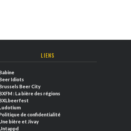
LIENS
Babine
Beer Idiots
Brussels Beer City
BXFM : La bière des régions
BXLbeerfest
Ludotium
Politique de confidentialité
Une bière et Jivay
Untappd