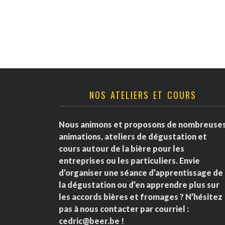
v
è
n
e
NOS ATELIERS ET COURS
m
e
Nous animons et proposons de nombreuse
animations, ateliers de dégustation et
n
cours autour de la bière pour les
entreprises ou les particuliers. Envie
t
d’organiser une séance d’apprentissage de
la dégustation ou d’en apprendre plus sur
s
les accords bières et fromages ? N’hésitez
pas à nous contacter par courriel :
cedric@beer.be
!