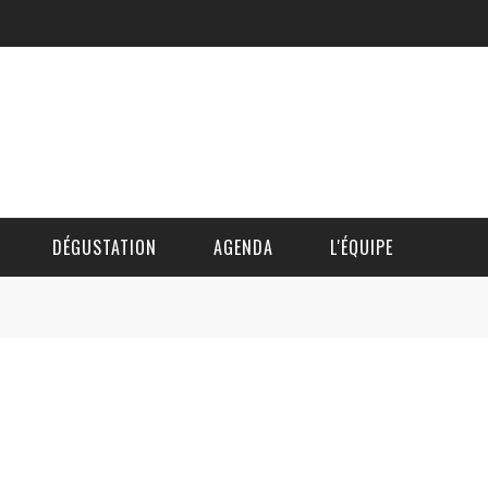
DÉGUSTATION
AGENDA
L'ÉQUIPE
CÉDRIC DAUTINGER
DAVID BLOCTEUR
ALAIN DE BOUVÈRE
HÉLÈNE SPITAELS