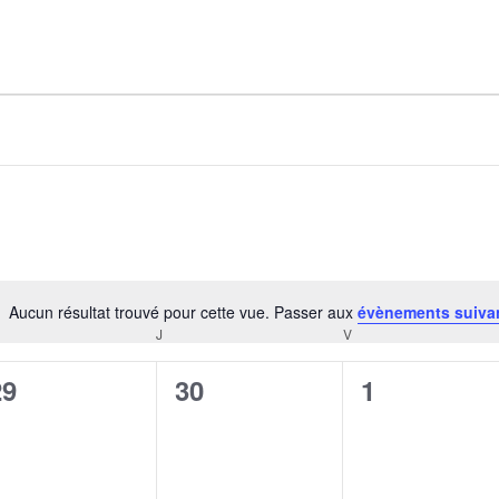
AGALMA PADAW0NE
JEREMY KUPROWSKI
FLORENCE CONSTANTIN
Aucun résultat trouvé pour cette vue. Passer aux
évènements suiva
Notice
J
V
CREDI
JEUDI
VENDREDI
0
0
0
29
30
1
évènement,
évènement,
évènement