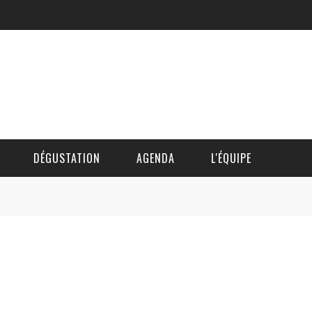
DÉGUSTATION
AGENDA
L'ÉQUIPE
CÉDRIC DAUTINGER
DAVID BLOCTEUR
ALAIN DE BOUVÈRE
HÉLÈNE SPITAELS