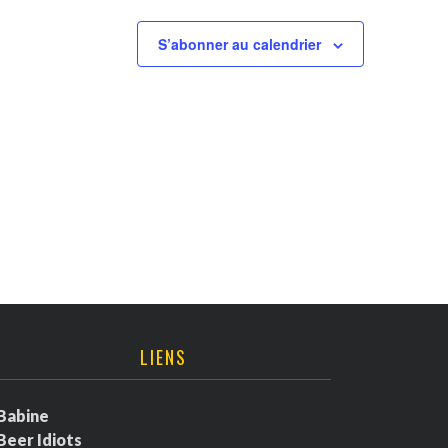
S’abonner au calendrier
LIENS
Babine
Beer Idiots