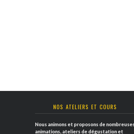
v
è
n
e
m
e
n
t
NOS ATELIERS ET COURS
s
Nous animons et proposons de nombreuse
animations, ateliers de dégustation et