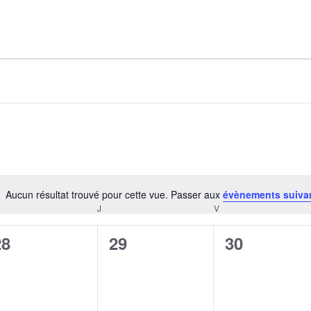
AGALMA PADAW0NE
JEREMY KUPROWSKI
FLORENCE CONSTANTIN
Aucun résultat trouvé pour cette vue. Passer aux
évènements suiva
Notice
J
V
CREDI
JEUDI
VENDREDI
0
0
0
28
29
30
évènement,
évènement,
évènement