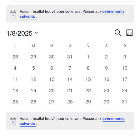
Évènements
Aucun résultat trouvé pour cette vue. Passer aux
évènements
Notice
suivants
.
1/8/2025
R
N
Recherche
Mois
Sélectionnez
a
e
C
L
M
M
J
V
S
D
une
LUNDI
MARDI
MERCREDI
JEUDI
VENDREDI
SAMEDI
DIMANCH
v
0
0
0
0
0
0
0
28
29
30
31
1
2
3
date.
c
a
évènements
évènements
évènements
évènements
évènements
évènements
évènem
i
0
0
0
0
0
0
0
4
5
6
7
8
9
10
h
l
évènements
évènements
évènements
évènements
évènements
évènements
évènem
g
0
0
0
0
0
0
0
11
12
13
14
15
16
17
évènements
évènements
évènements
évènements
évènements
évènements
évènem
e
a
e
0
0
0
0
0
0
0
18
19
20
21
22
23
24
évènements
évènements
évènements
évènements
évènements
évènements
évènem
t
0
0
0
0
0
0
0
25
26
27
28
29
30
31
r
n
évènements
évènements
évènements
évènements
évènements
évènements
évènem
i
c
d
Aucun résultat trouvé pour cette vue. Passer aux
évènements
o
Notice
suivants
.
h
r
n