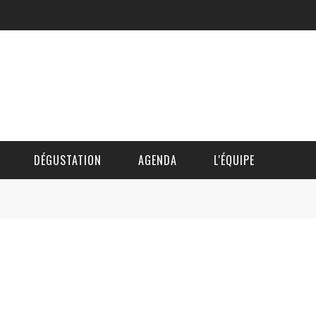
DÉGUSTATION
AGENDA
L'ÉQUIPE
CÉDRIC DAUTINGER
DAVID BLOCTEUR
ALAIN DE BOUVÈRE
HÉLÈNE SPITAELS