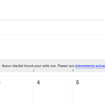
AGALMA PADAW0NE
JEREMY KUPROWSKI
FLORENCE CONSTANTIN
Aucun résultat trouvé pour cette vue. Passer aux
évènements suiva
Notice
J
V
CREDI
JEUDI
VENDREDI
0
0
0
3
4
5
évènement,
évènement,
évènement