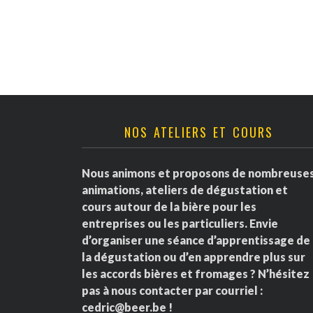
v
è
n
e
NOS ATELIERS ET COURS
m
e
Nous animons et proposons de nombreuse
animations, ateliers de dégustation et
n
cours autour de la bière pour les
entreprises ou les particuliers. Envie
t
d’organiser une séance d’apprentissage de
la dégustation ou d’en apprendre plus sur
s
les accords bières et fromages ? N’hésitez
pas à nous contacter par courriel :
cedric@beer.be
!