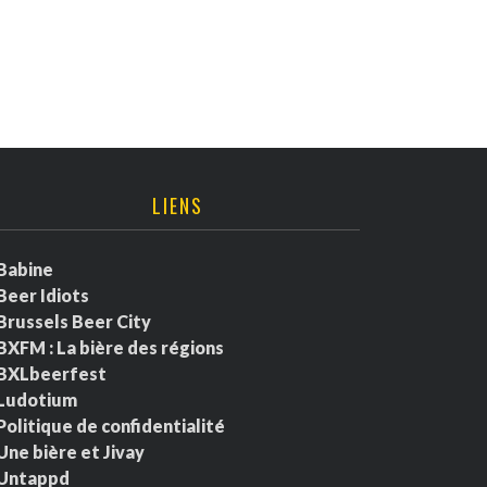
LIENS
Babine
Beer Idiots
Brussels Beer City
BXFM : La bière des régions
BXLbeerfest
Ludotium
Politique de confidentialité
Une bière et Jivay
Untappd