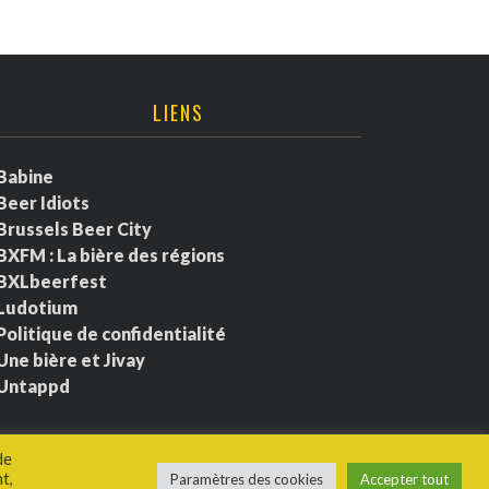
LIENS
Babine
Beer Idiots
Brussels Beer City
BXFM : La bière des régions
BXLbeerfest
Ludotium
Politique de confidentialité
Une bière et Jivay
Untappd
de
t,
Paramètres des cookies
Accepter tout