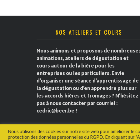
NOS ATELIERS ET COURS
Nous animons et proposons de nombreuse
animations, ateliers de dégustation et
cours autour de la bière pour les
entreprises ou les particuliers. Envie
d’organiser une séance d’apprentissage de
la dégustation ou d’en apprendre plus sur
les accords bières et fromages ? N’hésitez
pas à nous contacter par courriel :
cedric@beer.be
!
Nous utilisons des cookies sur notre site web pour améliorer le c
protection des données personnelles du RGPD. En cliquant sur "Ac