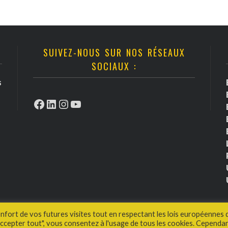
SUIVEZ-NOUS SUR NOS RÉSEAUX
SOCIAUX :
s
Facebook
LinkedIn
Instagram
YouTube
onfort de vos futures visites tout en respectant les lois européennes 
cepter tout", vous consentez à l'usage de tous les cookies. Cependan