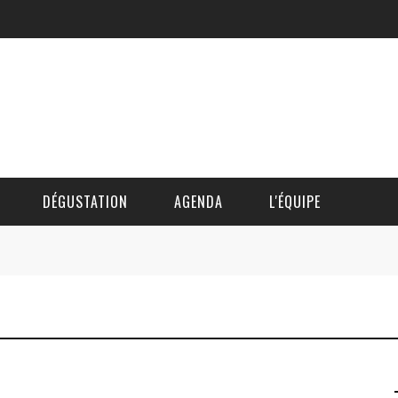
DÉGUSTATION
AGENDA
L'ÉQUIPE
CÉDRIC DAUTINGER
DAVID BLOCTEUR
ALAIN DE BOUVÈRE
HÉLÈNE SPITAELS