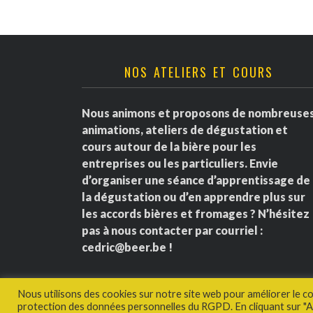
NOS ATELIERS ET COURS
Nous animons et proposons de nombreuse
animations, ateliers de dégustation et
cours autour de la bière pour les
entreprises ou les particuliers. Envie
d’organiser une séance d’apprentissage de
la dégustation ou d’en apprendre plus sur
les accords bières et fromages ? N’hésitez
pas à nous contacter par courriel :
cedric@beer.be
!
Nous utilisons des cookies sur notre site web pour améliorer le c
protection des données personnelles du RGPD. En cliquant sur "Ac