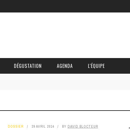
DÉGUSTATION
AGENDA
L'ÉQUIPE
CÉDRIC DAUTINGER
DAVID BLOCTEUR
ALAIN DE BOUVÈRE
DOSSIER
29 AVRIL 2014
BY
DAVID BLOCTEUR
HÉLÈNE SPITAELS