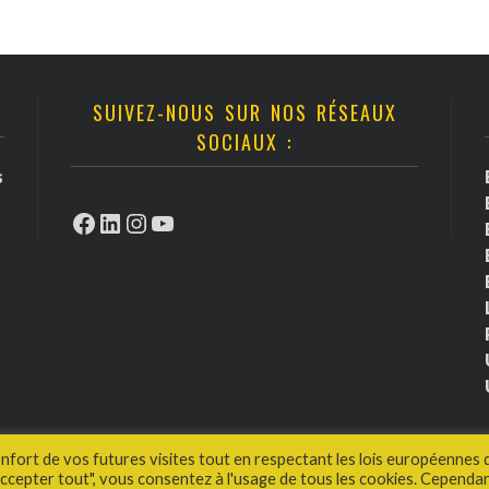
SUIVEZ-NOUS SUR NOS RÉSEAUX
SOCIAUX :
s
Facebook
LinkedIn
Instagram
YouTube
onfort de vos futures visites tout en respectant les lois européennes 
cepter tout", vous consentez à l'usage de tous les cookies. Cependan