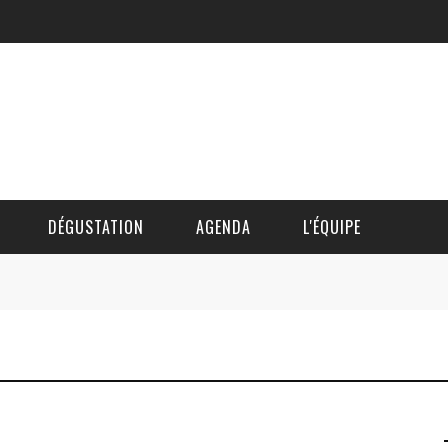
DÉGUSTATION
AGENDA
L'ÉQUIPE
CÉDRIC DAUTINGER
DAVID BLOCTEUR
ALAIN DE BOUVÈRE
HÉLÈNE SPITAELS