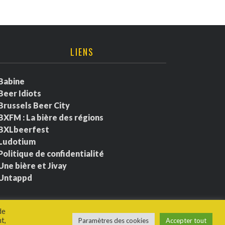
LIENS
Babine
Beer Idiots
Brussels Beer City
BXFM : La bière des régions
BXLbeerfest
Ludotium
Politique de confidentialité
Une bière et Jivay
Untappd
de
t,
Paramètres des cookies
Accepter tout