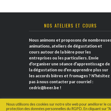
NOS ATELIERS ET COURS
Nous animons et proposons de nombreuse
animations, ateliers de dégustation et
cours autour de la bière pour les
entreprises ou les particuliers. Envie
d’organiser une séance d’apprentissage de
la dégustation ou d’en apprendre plus sur
les accords bières et fromages ? N’hésitez
pas à nous contacter par courriel :
cedric@beer.be
!
Nous utilisons des cookies sur notre site web pour améliorer le c
protection des données personnelles du RGPD. En cliquant sur "Ac