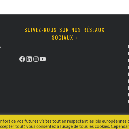
SUIVEZ-NOUS SUR NOS RÉSEAUX
SOCIAUX :
s
Facebook
LinkedIn
Instagram
YouTube
onfort de vos futures visites tout en respectant les lois européennes 
cepter tout", vous consentez à l'usage de tous les cookies. Cependan