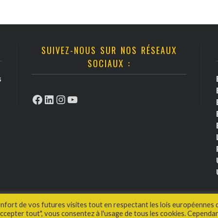
SUIVEZ-NOUS SUR NOS RÉSEAUX
SOCIAUX :
s
Facebook
LinkedIn
Instagram
YouTube
onfort de vos futures visites tout en respectant les lois européennes 
cepter tout", vous consentez à l'usage de tous les cookies. Cependan