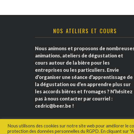
NOS ATELIERS ET COURS
Nous animons et proposons de nombreuse
animations, ateliers de dégustation et
cours autour de la bière pour les
entreprises ou les particuliers. Envie
d’organiser une séance d’apprentissage de
la dégustation ou d’en apprendre plus sur
les accords bières et fromages ? N’hésitez
pas à nous contacter par courriel :
cedric@beer.be
!
Nous utilisons des cookies sur notre site web pour améliorer le c
protection des données personnelles du RGPD. En cliquant sur "Ac