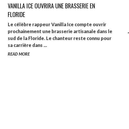
VANILLA ICE OUVRIRA UNE BRASSERIE EN
AGALMA PADAW0NE
FLORIDE
JEREMY KUPROWSKI
Le célèbre rappeur Vanilla Ice compte ouvrir
prochainement une brasserie artisanale dans le
FLORENCE CONSTANTIN
sud de la Floride. Le chanteur reste connu pour
sa carrière dans ...
READ MORE