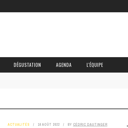
DÉGUSTATION
AGENDA
L'ÉQUIPE
CÉDRIC DAUTINGER
DAVID BLOCTEUR
ALAIN DE BOUVÈRE
ACTUALITÉS
16 AOÛT 2022
BY
CÉDRIC DAUTINGER
HÉLÈNE SPITAELS