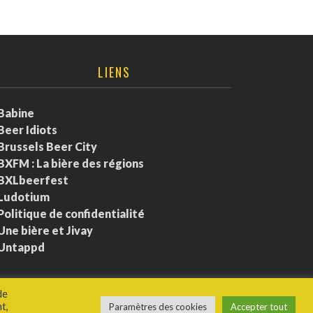
LIENS
Babine
Beer Idiots
Brussels Beer City
BXFM : La bière des régions
BXLbeerfest
Ludotium
Politique de confidentialité
Une bière et Jivay
Untappd
de
t,
Paramètres des cookies
Accepter tout