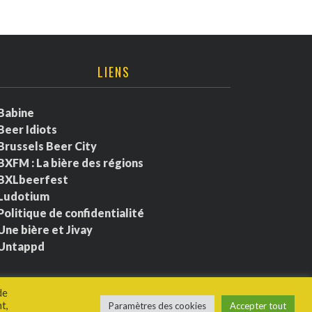
LIENS
Babine
Beer Idiots
Brussels Beer City
BXFM : La bière des régions
BXLbeerfest
Ludotium
Politique de confidentialité
Une bière et Jivay
Untappd
de
t,
Paramètres des cookies
Accepter tout