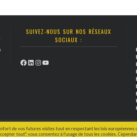
SUIVEZ-NOUS SUR NOS RÉSEAUX
SOCIAUX :
s
Facebook
LinkedIn
Instagram
YouTube
onfort de vos futures visites tout en respectant les lois européennes 
cepter tout", vous consentez à l'usage de tous les cookies. Cependan