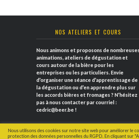
NOS ATELIERS ET COURS
Nous animons et proposons de nombreuse
animations, ateliers de dégustation et
cours autour de la bière pour les
entreprises ou les particuliers. Envie
d’organiser une séance d’apprentissage de
la dégustation ou d’en apprendre plus sur
les accords bières et fromages ? N’hésitez
pas à nous contacter par courriel :
cedric@beer.be
!
Nous utilisons des cookies sur notre site web pour améliorer le c
protection des données personnelles du RGPD. En cliquant sur "Ac