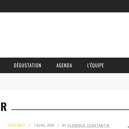
DÉGUSTATION
AGENDA
L'ÉQUIPE
CÉDRIC DAUTINGER
UR
DAVID BLOCTEUR
ALAIN DE BOUVÈRE
PORTRAIT
7 AVRIL 2026
BY
FLORENCE CONSTANTIN
HÉLÈNE SPITAELS