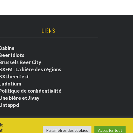
LIENS
Babine
Beer Idiots
Brussels Beer City
BXFM : La bière des régions
BXLbeerfest
Ludotium
Politique de confidentialité
Une bière et Jivay
Untappd
de
t,
Paramètres des cookies
Accepter tout