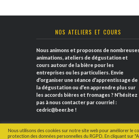
NOS ATELIERS ET COURS
Nous animons et proposons de nombreuse
animations, ateliers de dégustation et
cours autour de la bière pour les
entreprises ou les particuliers. Envie
d’organiser une séance d’apprentissage de
la dégustation ou d’en apprendre plus sur
les accords bières et fromages ? N’hésitez
pas à nous contacter par courriel :
cedric@beer.be
!
Nous utilisons des cookies sur notre site web pour améliorer le c
protection des données personnelles du RGPD. En cliquant sur "Ac