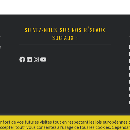
SUIVEZ-NOUS SUR NOS RÉSEAUX
SOCIAUX :
s
Facebook
LinkedIn
Instagram
YouTube
onfort de vos futures visites tout en respectant les lois européennes 
cepter tout", vous consentez à l'usage de tous les cookies. Cependan