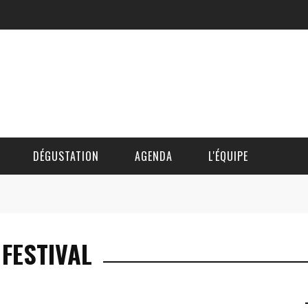
DÉGUSTATION
AGENDA
L'ÉQUIPE
CÉDRIC DAUTINGER
 FESTIVAL
DAVID BLOCTEUR
ALAIN DE BOUVÈRE
HÉLÈNE SPITAELS