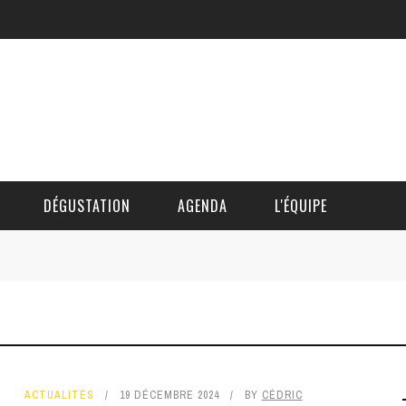
DÉGUSTATION
AGENDA
L'ÉQUIPE
CÉDRIC DAUTINGER
DAVID BLOCTEUR
ALAIN DE BOUVÈRE
ACTUALITÉS
19 DÉCEMBRE 2024
BY
CÉDRIC
HÉLÈNE SPITAELS