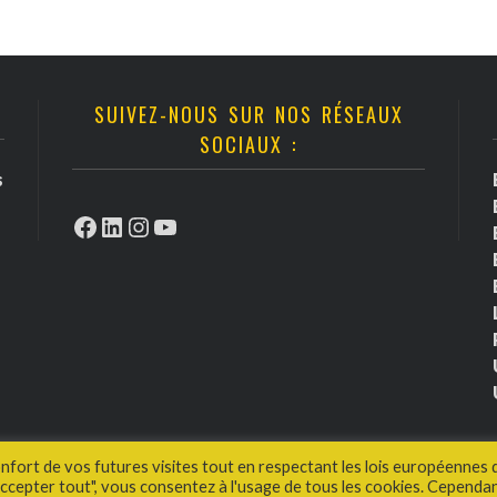
SUIVEZ-NOUS SUR NOS RÉSEAUX
SOCIAUX :
s
Facebook
LinkedIn
Instagram
YouTube
onfort de vos futures visites tout en respectant les lois européennes 
cepter tout", vous consentez à l'usage de tous les cookies. Cependan