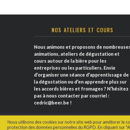
NOS ATELIERS ET COURS
Nous animons et proposons de nombreuse
animations, ateliers de dégustation et
cours autour de la bière pour les
entreprises ou les particuliers. Envie
d’organiser une séance d’apprentissage de
la dégustation ou d’en apprendre plus sur
les accords bières et fromages ? N’hésitez
pas à nous contacter par courriel :
cedric@beer.be
!
Nous utilisons des cookies sur notre site web pour améliorer le c
protection des données personnelles du RGPD. En cliquant sur "Ac