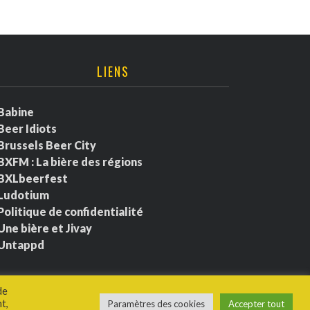
LIENS
Babine
Beer Idiots
Brussels Beer City
BXFM : La bière des régions
BXLbeerfest
Ludotium
Politique de confidentialité
Une bière et Jivay
Untappd
de
t,
Paramètres des cookies
Accepter tout