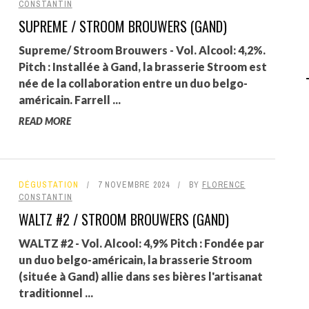
CONSTANTIN
SUPREME / STROOM BROUWERS (GAND)
AGALMA PADAW0NE
Supreme/ Stroom Brouwers - Vol. Alcool: 4,2%.
JEREMY KUPROWSKI
Pitch : Installée à Gand, la brasserie Stroom est
FLORENCE CONSTANTIN
née de la collaboration entre un duo belgo-
américain. Farrell ...
READ MORE
DÉGUSTATION
7 NOVEMBRE 2024
BY
FLORENCE
CONSTANTIN
WALTZ #2 / STROOM BROUWERS (GAND)
WALTZ #2 - Vol. Alcool: 4,9% Pitch : Fondée par
un duo belgo-américain, la brasserie Stroom
(située à Gand) allie dans ses bières l'artisanat
traditionnel ...