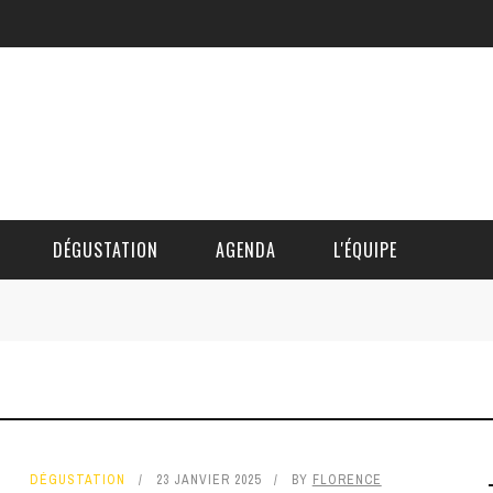
DÉGUSTATION
AGENDA
L'ÉQUIPE
CÉDRIC DAUTINGER
DAVID BLOCTEUR
ALAIN DE BOUVÈRE
DÉGUSTATION
23 JANVIER 2025
BY
FLORENCE
HÉLÈNE SPITAELS