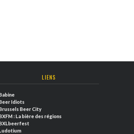
LIENS
Babine
Beer Idiots
Brussels Beer City
BXFM : La bière des régions
BXLbeerfest
Ludotium