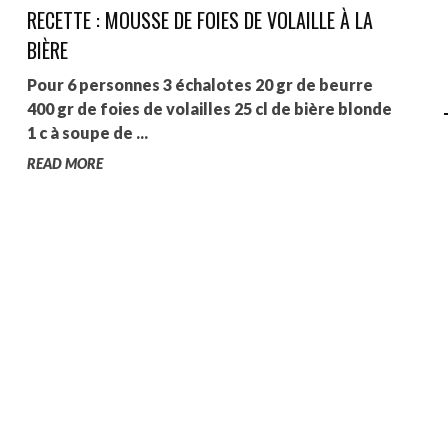
RECETTE : MOUSSE DE FOIES DE VOLAILLE À LA
AGALMA PADAW0NE
BIÈRE
JEREMY KUPROWSKI
Pour 6 personnes 3 échalotes 20 gr de beurre
400 gr de foies de volailles 25 cl de bière blonde
FLORENCE CONSTANTIN
1 c à soupe de ...
READ MORE