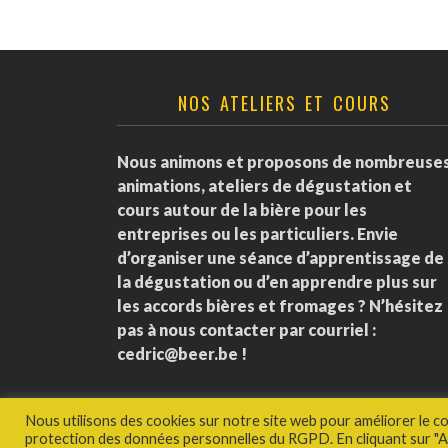
NOS ATELIERS ET COURS
Nous animons et proposons de nombreuse
animations, ateliers de dégustation et
cours autour de la bière pour les
entreprises ou les particuliers. Envie
d’organiser une séance d’apprentissage de
la dégustation ou d’en apprendre plus sur
les accords bières et fromages ? N’hésitez
pas à nous contacter par courriel :
cedric@beer.be
!
Nous utilisons des cookies sur notre site web pour améliorer le c
protection des données personnelles du RGPD. En cliquant sur "Ac