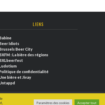
LIENS
Babine
Beer Idiots
Brussels Beer City
BXFM : La bière des régions
BXLbeerfest
Ludotium
Politique de confidentialité
Une bière et Jivay
Untappd
de
t,
Paramètres des cookies
Accepter tout