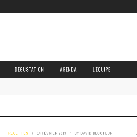
DÉGUSTATION
AGENDA
L'ÉQUIPE
CÉDRIC DAUTINGER
DAVID BLOCTEUR
ALAIN DE BOUVÈRE
RECETTES
14 FÉVRIER 2013
BY
DAVID BLOCTEUR
HÉLÈNE SPITAELS