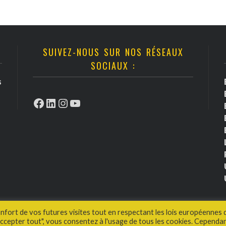
SUIVEZ-NOUS SUR NOS RÉSEAUX
SOCIAUX :
s
Facebook
LinkedIn
Instagram
YouTube
onfort de vos futures visites tout en respectant les lois européennes 
cepter tout", vous consentez à l'usage de tous les cookies. Cependan