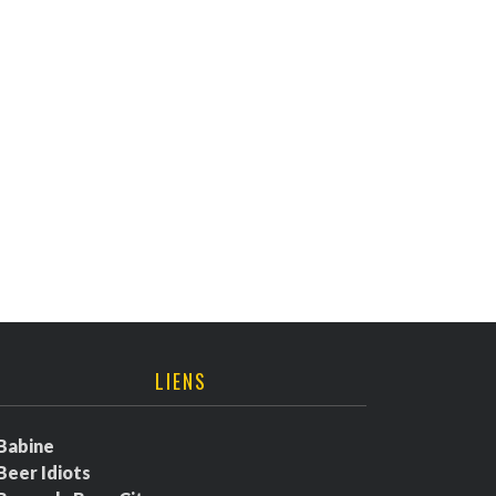
LIENS
Babine
Beer Idiots