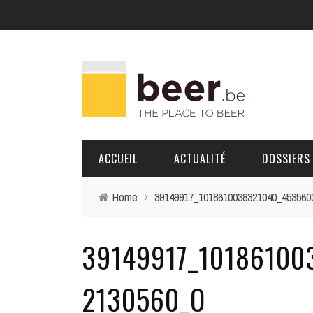
ACCUEIL
ACTUALITÉ
DOSSIERS
Home
›
39149917_1018610038321040_453560
BRASSERIES
39149917_10186100
PORTRAITS
2130560_O