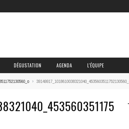
DÉGUSTATION
AGENDA
L'ÉQUIPE
3511752130560_o
›
39149917_1018610038321040_4535603511752130560_
CÉDRIC DAUTINGER
38321040_453560351175
DAVID BLOCTEUR
ALAIN DE BOUVÈRE
HÉLÈNE SPITAELS