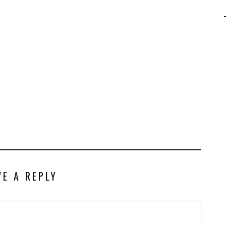
AGALMA PADAW0NE
JEREMY KUPROWSKI
FLORENCE CONSTANTIN
VE A REPLY