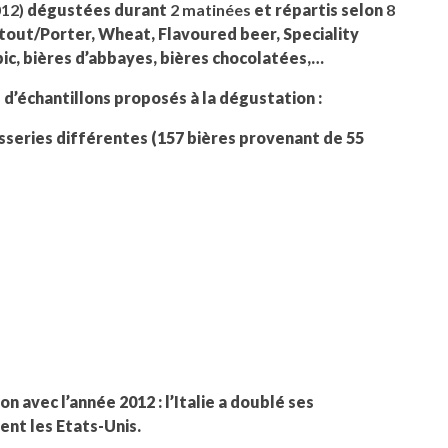
012)
dégustées durant
2 matinées
et répartis selon
8
Stout/Porter, Wheat, Flavoured beer, Speciality
bic, bières d’abbayes, bières chocolatées,…
 d’échantillons proposés à la dégustation :
sseries différentes (157 bières provenant de 55
avec l’année 2012 : l’Italie a doublé ses
ent les Etats-Unis.