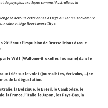
 et de pays plus exotiques comme l’Australie ou le
llenge se déroule cette année à Liège du 1
er
au 3 novembre
quinzaine « Liège Beer Lovers City ».
 en 2012 sous l’impulsion de Brusselicious dans le
s.
 par le WBT (Wallonie-Bruxelles Tourisme) dans le
aux triés sur le volet (journalistes, écrivains, …) se
emps de la dégustation.
stralie, la Belgique, le Brésil, le Cambodge, le
, la France, l’Italie, le Japon , les Pays-Bas, la