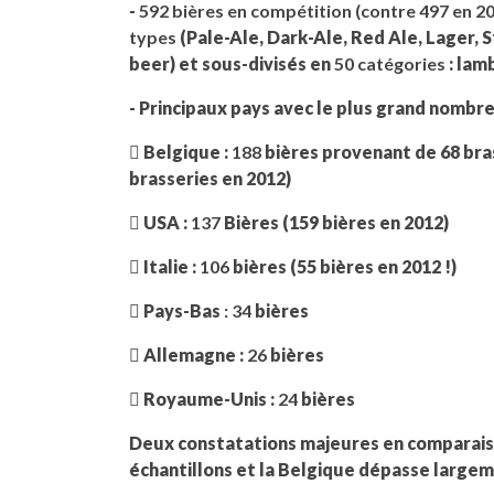
-
592 bières en compétition (contre 497 en 2
types
(Pale-Ale, Dark-Ale, Red Ale, Lager, 
beer) et sous-divisés en
50 catégories
: lam
- Principaux pays avec le plus grand nombre
 Belgique :
188
bières provenant de 68 bra
brasseries en 2012)
 USA :
137
Bières (159 bières en 2012)
 Italie :
106
bières (55 bières en 2012 !)
 Pays-Bas
: 34
bières
 Allemagne :
26
bières
 Royaume-Unis :
24
bières
Deux constatations majeures en comparaison 
échantillons et la Belgique dépasse largem