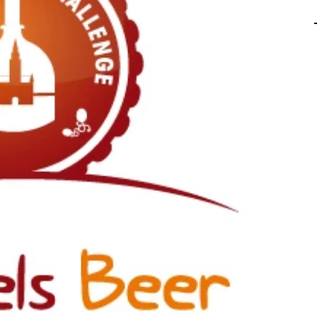
AGALMA PADAW0NE
JEREMY KUPROWSKI
FLORENCE CONSTANTIN