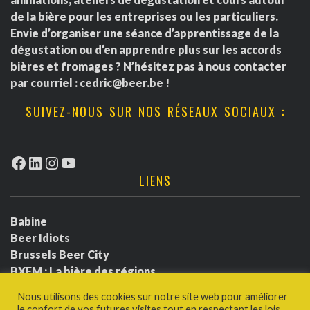
de la bière pour les entreprises ou les particuliers.
Envie d’organiser une séance d’apprentissage de la
dégustation ou d’en apprendre plus sur les accords
bières et fromages ? N’hésitez pas à nous contacter
par courriel :
cedric@beer.be
!
SUIVEZ-NOUS SUR NOS RÉSEAUX SOCIAUX :
Facebook
LinkedIn
Instagram
YouTube
LIENS
Babine
Beer Idiots
Brussels Beer City
BXFM : La bière des régions
BXLbeerfest
Nous utilisons des cookies sur notre site web pour améliorer
Ludotium
le confort de vos futures visites tout en respectant les lois