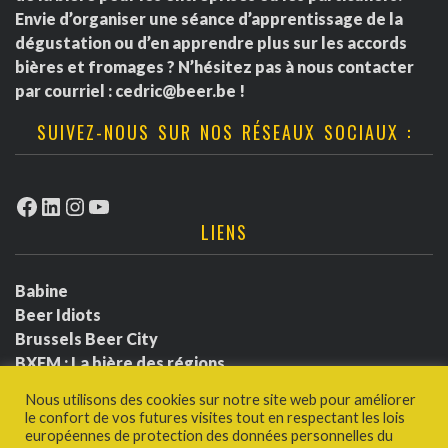
Envie d’organiser une séance d’apprentissage de la
dégustation ou d’en apprendre plus sur les accords
bières et fromages ? N’hésitez pas à nous contacter
par courriel :
cedric@beer.be
!
SUIVEZ-NOUS SUR NOS RÉSEAUX SOCIAUX :
Facebook
LinkedIn
Instagram
YouTube
LIENS
Babine
Beer Idiots
Brussels Beer City
BXFM : La bière des régions
BXLbeerfest
Nous utilisons des cookies sur notre site web pour améliorer
Ludotium
le confort de vos futures visites tout en respectant les lois
Politique de confidentialité
européennes de protection des données personnelles du