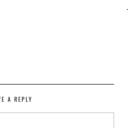
AGALMA PADAW0NE
JEREMY KUPROWSKI
FLORENCE CONSTANTIN
VE A REPLY