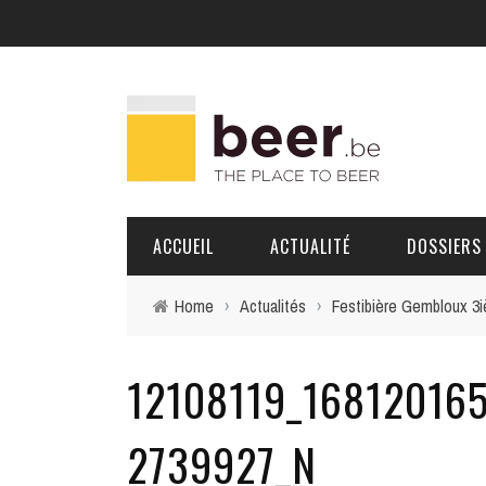
ACCUEIL
ACTUALITÉ
DOSSIERS
Home
›
Actualités
›
Festibière Gembloux 3i
BRASSERIES
12108119_16812016
PORTRAITS
2739927_N