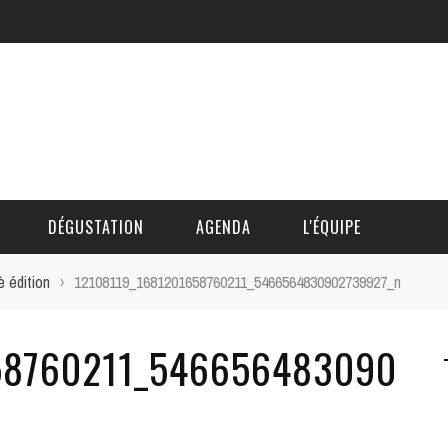
DÉGUSTATION
AGENDA
L'ÉQUIPE
è édition
›
12108119_1681201658760211_5466564830902739927_n
CÉDRIC DAUTINGER
58760211_546656483090
DAVID BLOCTEUR
ALAIN DE BOUVÈRE
HÉLÈNE SPITAELS