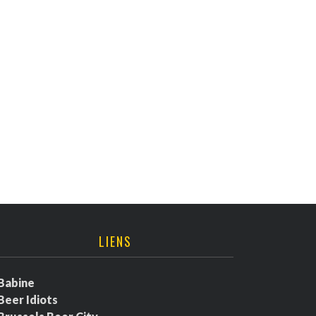
LIENS
Babine
Beer Idiots