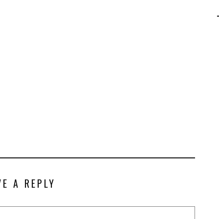
AGALMA PADAW0NE
JEREMY KUPROWSKI
FLORENCE CONSTANTIN
VE A REPLY