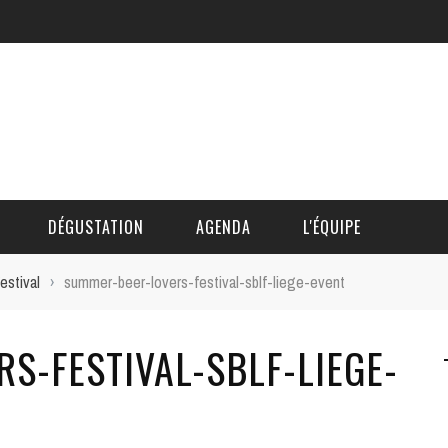
DÉGUSTATION
AGENDA
L'ÉQUIPE
estival
›
summer-beer-lovers-festival-sblf-liege-event
CÉDRIC DAUTINGER
S-FESTIVAL-SBLF-LIEGE-
DAVID BLOCTEUR
ALAIN DE BOUVÈRE
HÉLÈNE SPITAELS