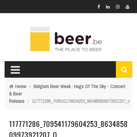
Home
›
Belgium Beer Week : Hugs Of The Sky - Concert
& Beer
Release
›
117771286_709541179604253_863485809973921207_o
117771286_709541179604253_8634858
09973921207_O