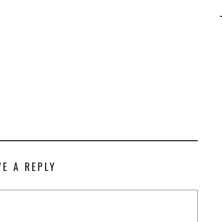
AGALMA PADAW0NE
JEREMY KUPROWSKI
FLORENCE CONSTANTIN
VE A REPLY