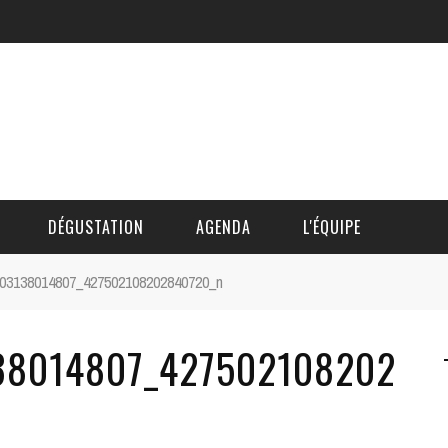
DÉGUSTATION
AGENDA
L'ÉQUIPE
103138014807_427502108202840720_n
CÉDRIC DAUTINGER
38014807_427502108202
DAVID BLOCTEUR
ALAIN DE BOUVÈRE
HÉLÈNE SPITAELS