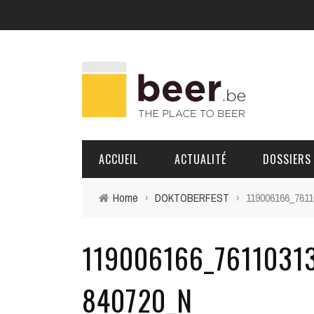
ACCUEIL
ACTUALITÉ
DOSSIERS
Home
›
DOKTOBERFEST
›
119006166_761
BRASSERIES
119006166_7611031
PORTRAITS
840720_N