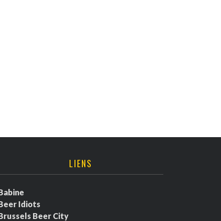
LIENS
Babine
Beer Idiots
Brussels Beer City