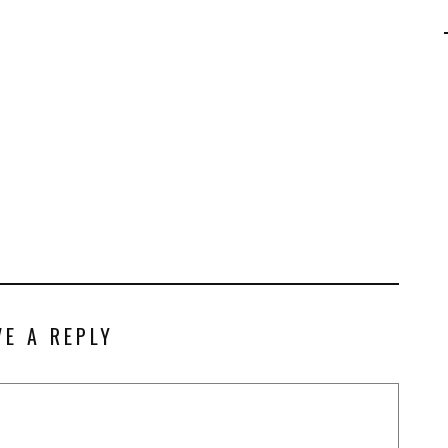
AGALMA PADAW0NE
JEREMY KUPROWSKI
FLORENCE CONSTANTIN
VE A REPLY