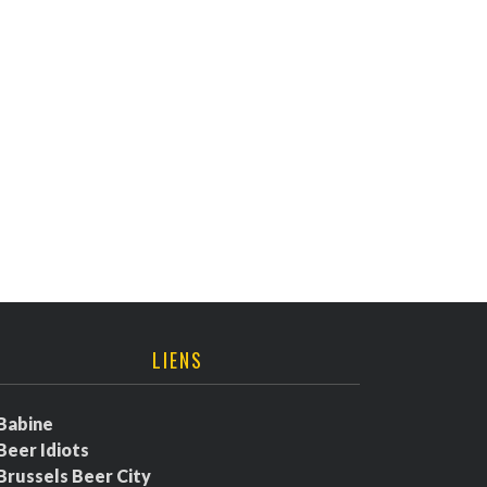
LIENS
Babine
Beer Idiots
Brussels Beer City