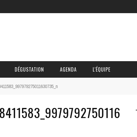
DÉGUSTATION
AGENDA
L'ÉQUIPE
8411583_997979275011630735_n
CÉDRIC DAUTINGER
78411583_9979792750116
DAVID BLOCTEUR
ALAIN DE BOUVÈRE
HÉLÈNE SPITAELS