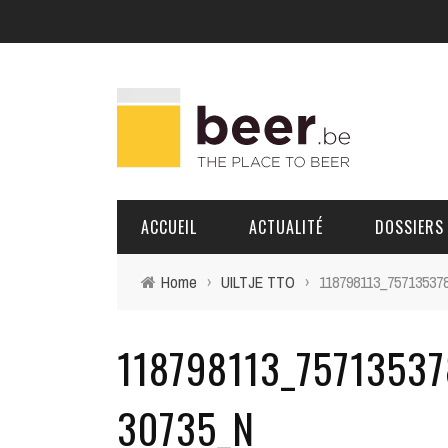
ACCUEIL
ACTUALITÉ
DOSSIERS
Home
›
UILTJE TTO
›
118798113_75713537
BRASSERIES
118798113_7571353
PORTRAITS
30735_N