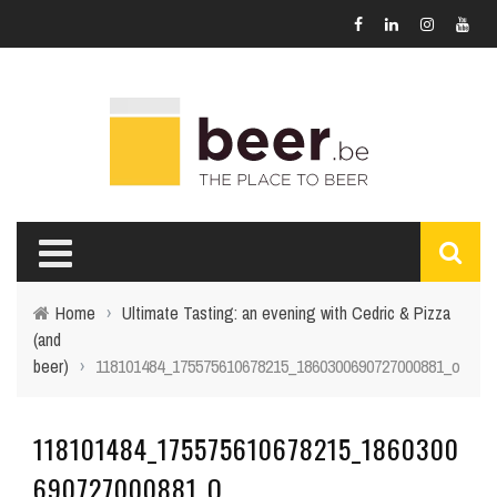
Home
›
Ultimate Tasting: an evening with Cedric & Pizza
(and
beer)
›
118101484_175575610678215_1860300690727000881_o
118101484_175575610678215_1860300
690727000881_O