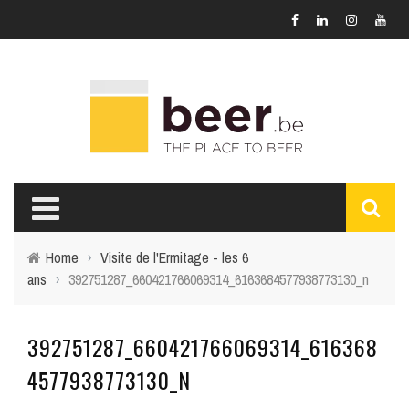
Home
›
Visite de l'Ermitage - les 6
ans
›
392751287_660421766069314_6163684577938773130_n
392751287_660421766069314_616368
4577938773130_N