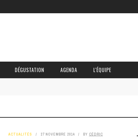
DÉGUSTATION
AGENDA
L'ÉQUIPE
CÉDRIC DAUTINGER
DAVID BLOCTEUR
ALAIN DE BOUVÈRE
ACTUALITÉS
27 NOVEMBRE 2014
BY
CÉDRIC
HÉLÈNE SPITAELS