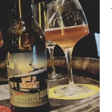
AGALMA PADAW0NE
JEREMY KUPROWSKI
FLORENCE CONSTANTIN