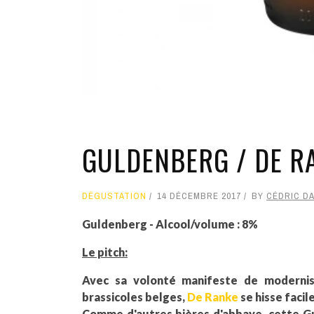
GULDENBERG / DE RA
DÉGUSTATION
14 DÉCEMBRE 2017
BY
CÉDRIC D
Guldenberg - Alcool/volume : 8%
Le pitch:
Avec sa volonté manifeste de modernis
brassicoles belges,
De Ranke
se hisse facil
Comme d'autres bières d'abbaye, cette Gul