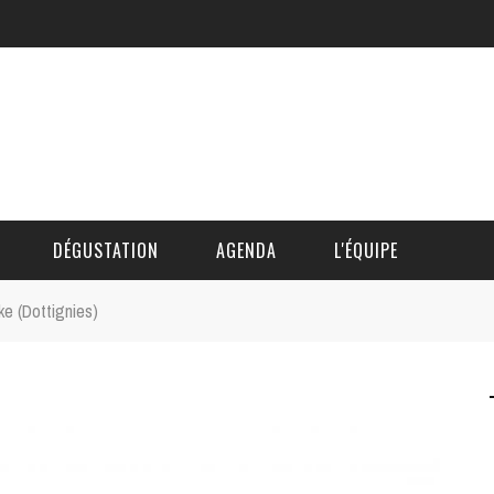
DÉGUSTATION
AGENDA
L'ÉQUIPE
e (Dottignies)
CÉDRIC DAUTINGER
DAVID BLOCTEUR
ALAIN DE BOUVÈRE
HÉLÈNE SPITAELS