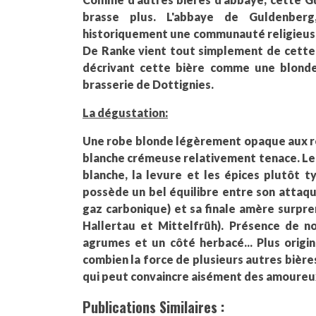
brasse plus. L'abbaye de Guldenber
historiquement une communauté religieuse q
De Ranke vient tout simplement de cette v
décrivant cette bière comme une blond
brasserie de Dottignies.
La dégustation:
Une robe blonde légèrement opaque aux r
blanche crémeuse relativement tenace. Le n
blanche, la levure et les épices plutôt t
possède un bel équilibre entre son attaq
gaz carbonique) et sa finale amère surpr
Hallertau et Mittelfrüh). Présence de 
agrumes et un côté herbacé... Plus origi
combien la force de plusieurs autres bièr
qui peut convaincre aisément des amoureux
Publications Similaires :