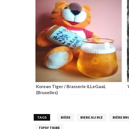
Korean Tiger / Brasserie iLLeGaaL
(Bruxelles)
TAGS
BIÈRE
BIERE AU RIZ
BIÈRE BR
TIPSY TRIBE