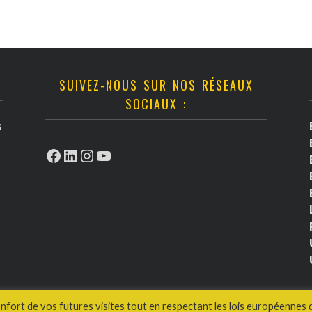
SUIVEZ-NOUS SUR NOS RÉSEAUX
SOCIAUX :
s
Facebook
LinkedIn
Instagram
YouTube
onfort de vos futures visites tout en respectant les lois européennes 