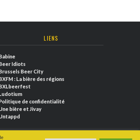
LIENS
Babine
Beer Idiots
Brussels Beer City
BXFM : La bière des régions
BXLbeerfest
Ludotium
Politique de confidentialité
Une bière et Jivay
Untappd
de