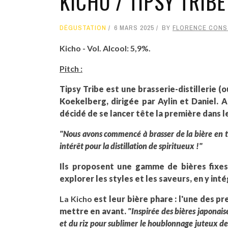
KICHO / TIPSY TRIB
DÉGUSTATION
6 MARS 2025
BY
FLORENCE CONS
Kicho - Vol. Alcool: 5,9%.
Pitch :
Tipsy Tribe est une brasserie-distillerie (
Koekelberg, dirigée par Aylin et Daniel. 
décidé de se lancer tête la première dans le
"Nous avons commencé à brasser de la bière en
intérêt pour la distillation de spiritueux !"
Ils proposent une gamme de bières fixes,
explorer les styles et les saveurs, en y int
La Kicho
est leur bière phare : l'une des pr
mettre en avant.
"Inspirée des bières japonaise
et du riz pour sublimer le houblonnage juteux de