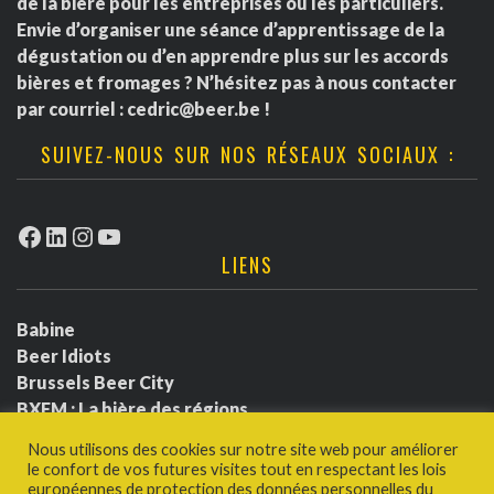
de la bière pour les entreprises ou les particuliers.
Envie d’organiser une séance d’apprentissage de la
dégustation ou d’en apprendre plus sur les accords
bières et fromages ? N’hésitez pas à nous contacter
par courriel :
cedric@beer.be
!
SUIVEZ-NOUS SUR NOS RÉSEAUX SOCIAUX :
Facebook
LinkedIn
Instagram
YouTube
LIENS
Babine
Beer Idiots
Brussels Beer City
BXFM : La bière des régions
BXLbeerfest
Nous utilisons des cookies sur notre site web pour améliorer
Ludotium
le confort de vos futures visites tout en respectant les lois
Politique de confidentialité
européennes de protection des données personnelles du