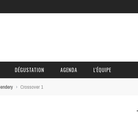
DÉGUSTATION
AGENDA
L'ÉQUIPE
lendery
›
Crossover 1
CÉDRIC DAUTINGER
DAVID BLOCTEUR
ALAIN DE BOUVÈRE
HÉLÈNE SPITAELS