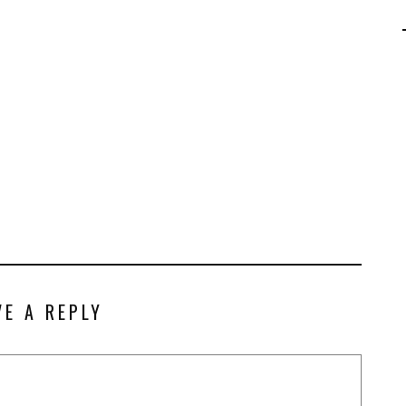
AGALMA PADAW0NE
JEREMY KUPROWSKI
FLORENCE CONSTANTIN
VE A REPLY