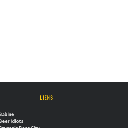
LIENS
Babine
Beer Idiots
Brussels Beer City