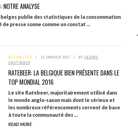
: NOTRE ANALYSE
AGALMA PADAW0NE
 belges publie des statistiques de la consommation
JEREMY KUPROWSKI
é de presse sonne comme un constat ...
FLORENCE CONSTANTIN
ACTUALITÉS
31 JANVIER 2017
BY
CÉDRIC
DAUTINGER
RATEBEER: LA BELGIQUE BIEN PRÉSENTE DANS LE
TOP MONDIAL 2016
Le site Ratebeer, majoritairement utilisé dans
le monde anglo-saxon mais dont le sérieux et
les nombreux référencements servent de base
à toute la communauté des ...
READ MORE