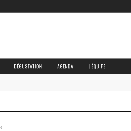
DÉGUSTATION
AGENDA
L'ÉQUIPE
CÉDRIC DAUTINGER
DAVID BLOCTEUR
ALAIN DE BOUVÈRE
R
HÉLÈNE SPITAELS