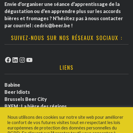
Envie d’organiser une séance d’apprentissage de la
dégustation ou d’en apprendre plus sur les accords
bières et fromages ? N’hésitez pas à nous contacter
par courriel :
cedric@beer.be
!
SUIVEZ-NOUS SUR NOS RÉSEAUX SOCIAUX :
Facebook
LinkedIn
Instagram
YouTube
LIENS
Babine
Beer Idiots
Brussels Beer City
BXFM : La bière des régions
BXLbeerfest
Nous utilisons des cookies sur notre site web pour améliorer
Ludotium
le confort de vos futures visites tout en respectant les lois
Politique de confidentialité
européennes de protection des données personnelles du