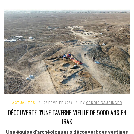
ACTUALITÉS
22 FÉVRIER 2023
BY
CÉDRIC DAUTINGER
DÉCOUVERTE D'UNE TAVERNE VIEILLE DE 5000 ANS EN
IRAK
Une équipe d'archéologues a découvert des vestiges