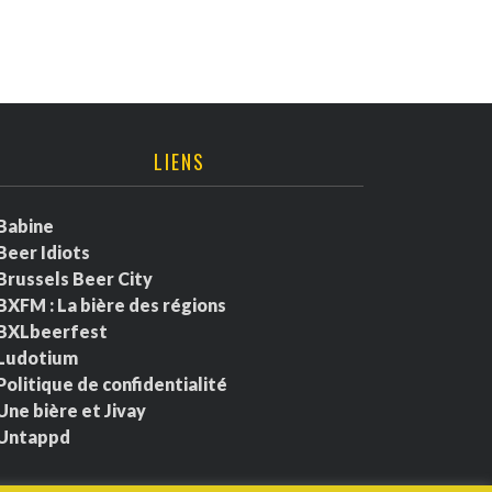
LIENS
Babine
Beer Idiots
Brussels Beer City
BXFM : La bière des régions
BXLbeerfest
Ludotium
Politique de confidentialité
Une bière et Jivay
Untappd