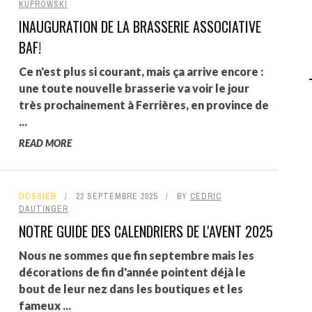
KUPROWSKI
INAUGURATION DE LA BRASSERIE ASSOCIATIVE
AGALMA PADAW0NE
BAF!
JEREMY KUPROWSKI
Ce n'est plus si courant, mais ça arrive encore :
FLORENCE CONSTANTIN
une toute nouvelle brasserie va voir le jour
très prochainement à Ferrières, en province de
...
READ MORE
DOSSIER
22 SEPTEMBRE 2025
BY
CÉDRIC
DAUTINGER
NOTRE GUIDE DES CALENDRIERS DE L'AVENT 2025
Nous ne sommes que fin septembre mais les
décorations de fin d'année pointent déjà le
bout de leur nez dans les boutiques et les
fameux ...