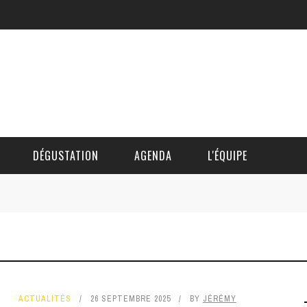
DÉGUSTATION
AGENDA
L'ÉQUIPE
CÉDRIC DAUTINGER
DAVID BLOCTEUR
ALAIN DE BOUVÈRE
ACTUALITÉS
26 SEPTEMBRE 2025
BY
JÉRÉMY
HÉLÈNE SPITAELS