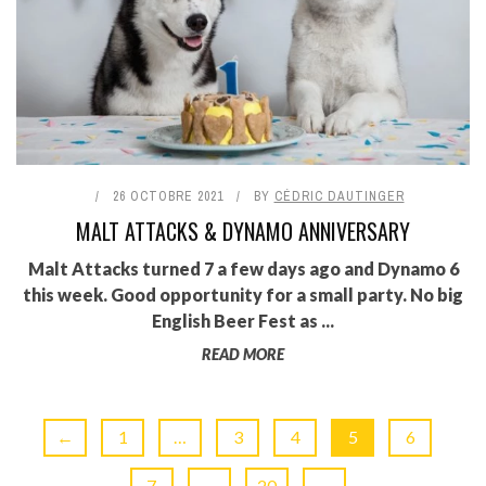
26 OCTOBRE 2021
BY
CÉDRIC DAUTINGER
MALT ATTACKS & DYNAMO ANNIVERSARY
Malt Attacks turned 7 a few days ago and Dynamo 6
this week. Good opportunity for a small party. No big
English Beer Fest as ...
READ MORE
←
1
…
3
4
5
6
7
…
20
→