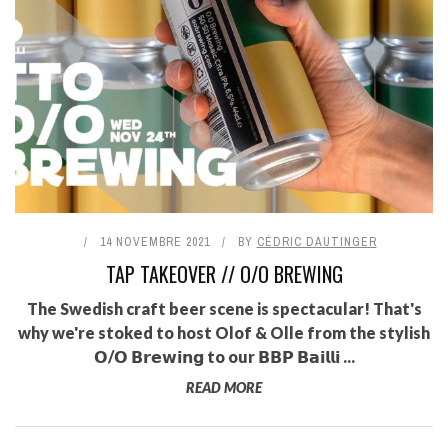
14 NOVEMBRE 2021
BY
CÉDRIC DAUTINGER
TAP TAKEOVER // O/O BREWING
The Swedish craft beer scene is spectacular! That's
why we're stoked to host Olof & Olle from the stylish
𝗢/𝗢 𝗕𝗿𝗲𝘄𝗶𝗻𝗴 to our 𝗕𝗕𝗣 𝗕𝗮𝗶𝗹𝗹𝗶 ...
READ MORE