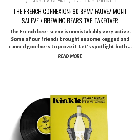
14 NOVEMBRE 2021
BY
CÉDRIC DAUTINGER
THE FRENCH CONNEXION: 90 BPM/ FAUVE/ MONT
SALÈVE / BREWING BEARS TAP TAKEOVER
The French beer scene is unmistakably very active.
Some of our friends brought us some kegged and
canned goodness to prove it Let's spotlight both ...
READ MORE