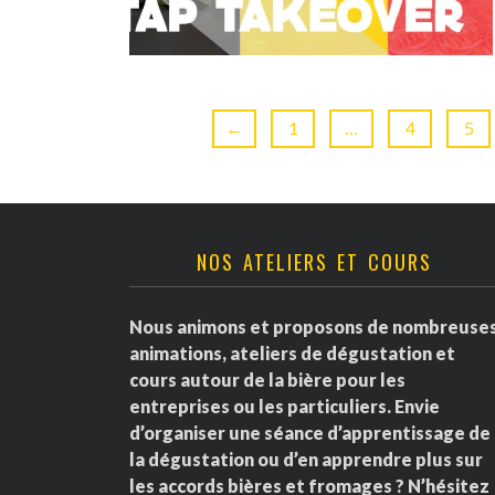
←
1
…
4
5
NOS ATELIERS ET COURS
Nous animons et proposons de nombreuse
animations, ateliers de dégustation et
cours autour de la bière pour les
entreprises ou les particuliers. Envie
d’organiser une séance d’apprentissage de
la dégustation ou d’en apprendre plus sur
les accords bières et fromages ? N’hésitez