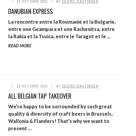
13 OCTOBRE 2021
BY
CÉDRIC DAUTINGER
DANUBIAN EXPRESS
La rencontre entre la Roumanie et la Bulgarie,
entre une Geampara et une Rachenitsa, entre
la Rakia et la Tsuica, entre le Taragot et le ...
READ MORE
12 OCTOBRE 2021
BY
CÉDRIC DAUTINGER
ALL BELGIAN TAP TAKEOVER
We’re happy to be surrounded by such great
quality & diversity of craft beers in Brussels,
Wallonia & Flanders! That’s why we want to
present ...