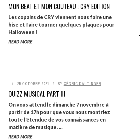
MON BEAT ET MON COUTEAU : CRY EDITION
AGALMA PADAW0NE
Les copains de CRY viennent nous faire une
JEREMY KUPROWSKI
bise et faire tourner quelques plaques pour
Halloween !
FLORENCE CONSTANTIN
READ MORE
25 OCTOBRE 2021
BY
CÉDRIC DAUTINGER
QUIZZ MUSICAL PART III
On vous attend le dimanche 7 novembre à
partir de 17h pour que vous nous montriez
toute l'étendue de vos connaissances en
matière de musique. ...
READ MORE