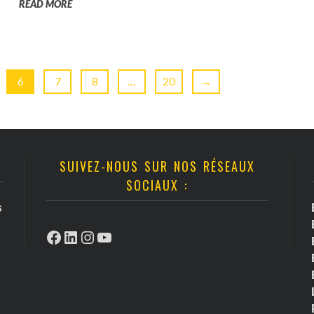
READ MORE
6
7
8
…
20
→
SUIVEZ-NOUS SUR NOS RÉSEAUX
SOCIAUX :
s
Facebook
LinkedIn
Instagram
YouTube