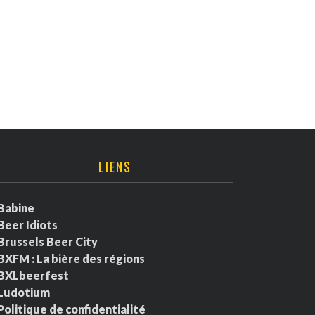
LIENS
Babine
Beer Idiots
Brussels Beer City
BXFM : La bière des régions
BXLbeerfest
Ludotium
Politique de confidentialité