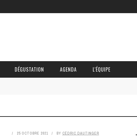
DÉGUSTATION
AGENDA
L'ÉQUIPE
CÉDRIC DAUTINGER
DAVID BLOCTEUR
ALAIN DE BOUVÈRE
25 OCTOBRE 2021
BY
CÉDRIC DAUTINGER
HÉLÈNE SPITAELS