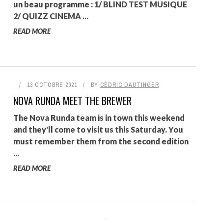
un beau programme : 1/ BLIND TEST MUSIQUE
2/ QUIZZ CINEMA ...
READ MORE
13 OCTOBRE 2021
BY
CÉDRIC DAUTINGER
NOVA RUNDA MEET THE BREWER
The Nova Runda team is in town this weekend
and they'll come to visit us this Saturday. You
must remember them from the second edition
...
READ MORE