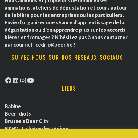
Nous animons et proposons de nombreuses
animations, ateliers de dégustation et cours autour
de la bière pour les entreprises ou les particuliers.
Envie d’organiser une séance d’apprentissage de la
dégustation ou d’en apprendre plus sur les accords
bières et fromages ? N’hésitez pas à nous contacter
par courriel :
cedric@beer.be
!
SUIVEZ-NOUS SUR NOS RÉSEAUX SOCIAUX :
Facebook
LinkedIn
Instagram
YouTube
LIENS
Babine
Beer Idiots
Brussels Beer City
BXFM : La bière des régions
BXLbeerfest