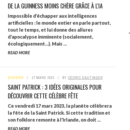
DE LA GUINNESS MOINS CHÈRE GRÂCE À L'IA
AGALMA PADAW0NE
Impossible d'échapper aux intelligences
JEREMY KUPROWSKI
artificielles : le monde entier en parle partout,
tout le temps, et lui donne des allures
FLORENCE CONSTANTIN
d'apocalypse imminente (socialement,
écologiquement...). Mais ...
READ MORE
DOSSIER
17 MARS 2023
BY
CÉDRIC DAUTINGER
SAINT PATRICK : 3 IDÉES ORIGINALES POUR
DÉCOUVRIR CETTE CÉLÈBRE FÊTE
Ce vendredi 17 mars 2023, la planète célèbrera
la fête de la Saint Patrick. Si cette tradition et
son folklore remonte à l'Irlande, on doit ...
READ MORE