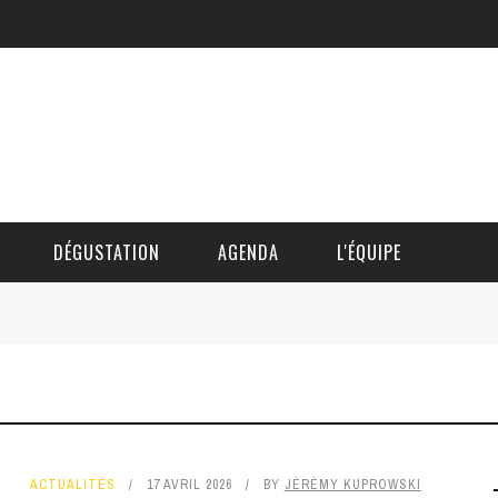
DÉGUSTATION
AGENDA
L'ÉQUIPE
CÉDRIC DAUTINGER
DAVID BLOCTEUR
ALAIN DE BOUVÈRE
ACTUALITÉS
17 AVRIL 2026
BY
JÉRÉMY KUPROWSKI
HÉLÈNE SPITAELS