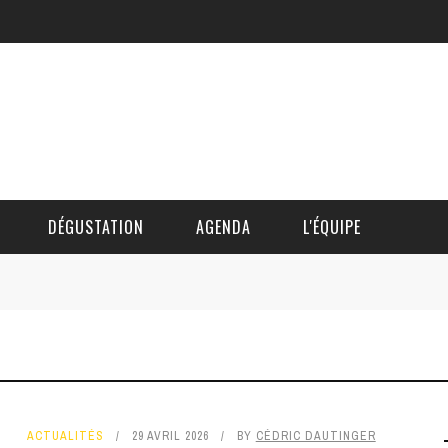
DÉGUSTATION
AGENDA
L'ÉQUIPE
CÉDRIC DAUTINGER
DAVID BLOCTEUR
ALAIN DE BOUVÈRE
ACTUALITÉS
29 AVRIL 2026
BY
CÉDRIC DAUTINGER
HÉLÈNE SPITAELS