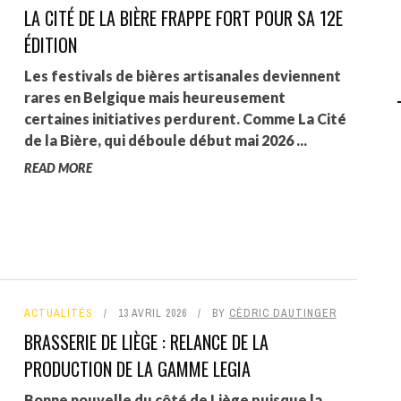
LA CITÉ DE LA BIÈRE FRAPPE FORT POUR SA 12E
AGALMA PADAW0NE
ÉDITION
JEREMY KUPROWSKI
Les festivals de bières artisanales deviennent
rares en Belgique mais heureusement
FLORENCE CONSTANTIN
certaines initiatives perdurent. Comme La Cité
de la Bière, qui déboule début mai 2026 ...
READ MORE
ACTUALITÉS
13 AVRIL 2026
BY
CÉDRIC DAUTINGER
BRASSERIE DE LIÈGE : RELANCE DE LA
PRODUCTION DE LA GAMME LEGIA
Bonne nouvelle du côté de Liège puisque la