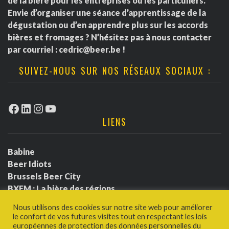
de la bière pour les entreprises ou les particuliers.
Envie d’organiser une séance d’apprentissage de la
dégustation ou d’en apprendre plus sur les accords
bières et fromages ? N’hésitez pas à nous contacter
par courriel :
cedric@beer.be
!
SUIVEZ-NOUS SUR NOS RÉSEAUX SOCIAUX :
Facebook
LinkedIn
Instagram
YouTube
LIENS
Babine
Beer Idiots
Brussels Beer City
BXFM : La bière des régions
BXLbeerfest
Nous utilisons des cookies sur notre site web pour améliorer
Ludotium
le confort de vos futures visites tout en respectant les lois
Politique de confidentialité
européennes de protection des données personnelles du