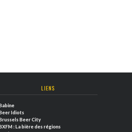
LIENS
Babine
Beer Idiots
Brussels Beer City
BXFM : La bière des régions