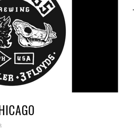
AGALMA PADAW0NE
JEREMY KUPROWSKI
FLORENCE CONSTANTIN
HICAGO
R