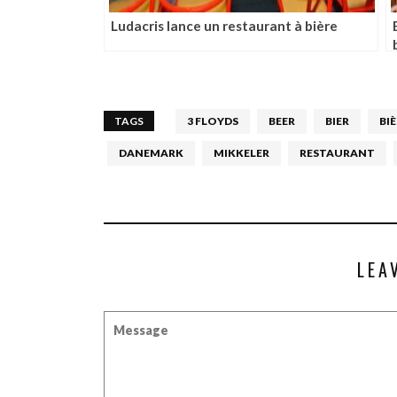
Ludacris lance un restaurant à bière
TAGS
3 FLOYDS
BEER
BIER
BI
DANEMARK
MIKKELER
RESTAURANT
LEA