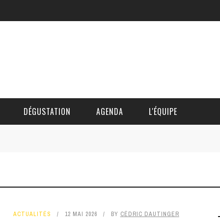
DÉGUSTATION
AGENDA
L'ÉQUIPE
CÉDRIC DAUTINGER
DAVID BLOCTEUR
ALAIN DE BOUVÈRE
ACTUALITÉS
12 MAI 2026
BY
CÉDRIC DAUTINGER
HÉLÈNE SPITAELS