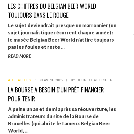
LES CHIFFRES DU BELGIAN BEER WORLD
AGALMA PADAW0NE
TOUJOURS DANS LE ROUGE
JEREMY KUPROWSKI
Le sujet deviendrait presque un marronnier (un
sujet journalistique récurrent chaque année) :
FLORENCE CONSTANTIN
le musée Belgian Beer World n'attire toujours
pas les foules et reste ...
READ MORE
ACTUALITÉS
23 AVRIL 2025
BY
CÉDRIC DAUTINGER
LA BOURSE A BESOIN D'UN PRÊT FINANCIER
POUR TENIR
A peine un an et demi après sa réouverture, les
administrateurs du site de la Bourse de
Bruxelles (qui abrite le fameux Belgian Beer
World, ...