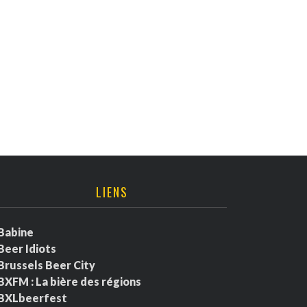
LIENS
Babine
Beer Idiots
Brussels Beer City
BXFM : La bière des régions
BXLbeerfest