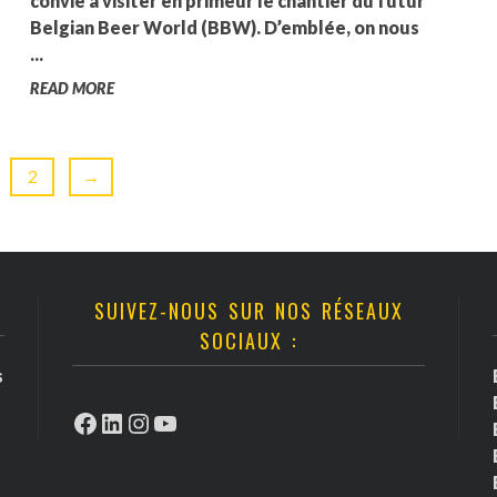
convié à visiter en primeur le chantier du futur
Belgian Beer World (BBW). D’emblée, on nous
...
READ MORE
2
→
SUIVEZ-NOUS SUR NOS RÉSEAUX
SOCIAUX :
s
Facebook
LinkedIn
Instagram
YouTube