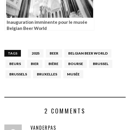
Inauguration imminente pour le musée
Belgian Beer World
TAGS
2025
BEER
BELGIAN BEER WORLD
BEURS
BIER
BIÈRE
BOURSE
BRUSSEL
BRUSSELS
BRUXELLES
MUSÉE
2 COMMENTS
VANDERPAS