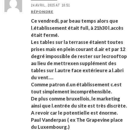
24 AVRIL, 2025 AT 10:51
RÉPONDRE
Ce vendredi, par beau temps alors que
l.établissement était full, à 21h30 l.accès
était fermé.
Les tables sur la terrasse étaient toutes
prises mais en plein courant d.air et par 12
degré impossible de rester sur lecrooftop
au lieu de mettrexen supplément des
tables sur l.autre face extérieure a l.abri
du vent….
Comme patron d.un établissement c.est
tout simplement incompréhensible.
De plus comme bruxellois, le marketing
ainsi que l.entrée du site est très discrète.
A revoir car le potentielle est énorme.
Paul Vanderpas ( ex The Grapevine place
du Luxembourg.)