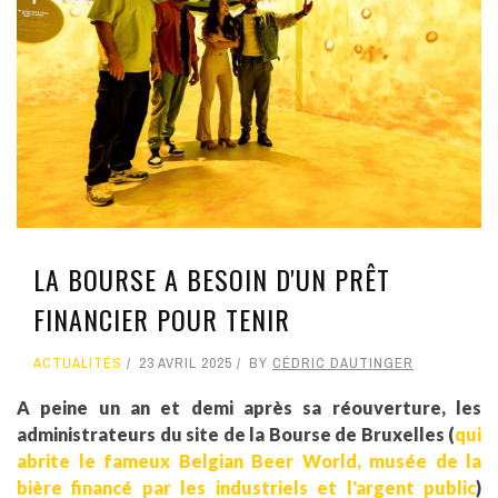
LA BOURSE A BESOIN D'UN PRÊT
FINANCIER POUR TENIR
ACTUALITÉS
23 AVRIL 2025
BY
CÉDRIC DAUTINGER
A peine un an et demi après sa réouverture, les
administrateurs du site de la Bourse de Bruxelles (
qui
abrite le fameux Belgian Beer World, musée de la
bière financé par les industriels et l'argent public
)